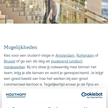
Mogelijkheden
Kies voor een student-stage in
Amsterdam
,
Rotterdam
of
Brussel
of ga aan de slag als
studerend juridisch
medewerker
. Bij ons draai jij volwaardig mee binnen het
team, krijg je alle kansen en word je gerespecteerd. Je krijgt
een goed beeld van hoe het werken bij een groot
commercieel kantoor is. Tegelijkertijd ervaar je de fijne en
open sfeer en leer je veel andere studenten kennen.
Benieuwd en wil je kennismaken? Bekijk dan onze
evenementen!