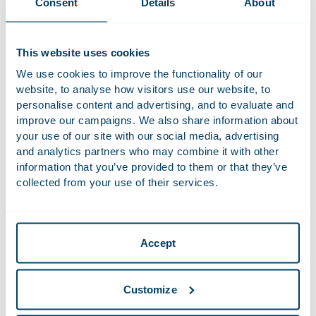
Consent
Details
About
Bekijk onze evenementen
This website uses cookies
We use cookies to improve the functionality of our
website, to analyse how visitors use our website, to
personalise content and advertising, and to evaluate and
improve our campaigns. We also share information about
your use of our site with our social media, advertising
and analytics partners who may combine it with other
information that you’ve provided to them or that they’ve
collected from your use of their services.
Accept
Maak kennis met advocaat-stagiaire Paola
Customize
“Als junior krijg ik niet alleen losse vragen”, gaf Paola aan. Zij
heeft als advocaat-stagiaire bij Houthoff haar stage gedaan