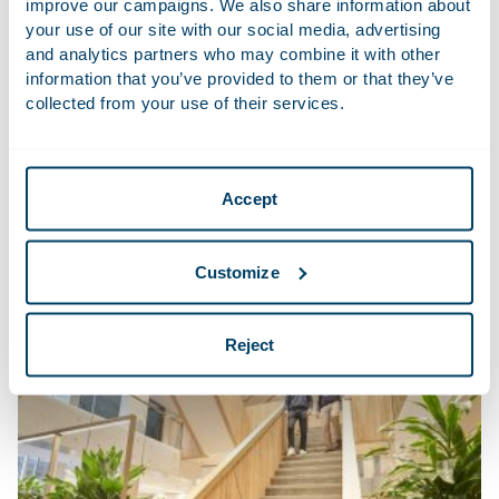
improve our campaigns. We also share information about
Die start was daarom best wel spannend. Ik werd vanaf
your use of our site with our social media, advertising
moment één goed begeleid en daardoor voelde mijn keuze
and analytics partners who may combine it with other
voor Houthoff meteen goed.
information that you’ve provided to them or that they’ve
collected from your use of their services.
Ontmoet Bob Wanders
Accept
Aankomende evenementen
Customize
Het Grote Gesprek
Reject