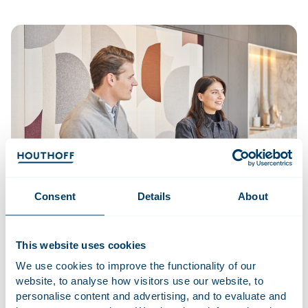
Consent
Details
About
“Ik word hier gezien en gewaardeerd”
This website uses cookies
We use cookies to improve the functionality of our
Ik ben bij Houthoff begonnen in de praktijkgroep
website, to analyse how visitors use our website, to
Europees- en Mededingingsrecht. Daar lag, met de
personalise content and advertising, and to evaluate and
afstudeerrichting arbeidsrecht, niet direct mijn expertise.