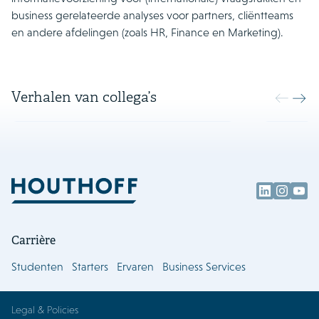
business gerelateerde analyses voor partners, cliëntteams
en andere afdelingen (zoals HR, Finance en Marketing).
Verhalen van collega’s
Jamie Wiesmeijer
Chesron
Carrière
Studenten
Starters
Ervaren
Business Services
Legal & Policies