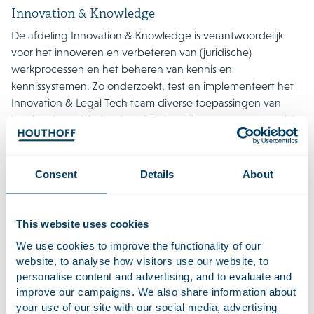
Innovation & Knowledge
De afdeling Innovation & Knowledge is verantwoordelijk
voor het innoveren en verbeteren van (juridische)
werkprocessen en het beheren van kennis en
kennissystemen. Zo onderzoekt, test en implementeert het
Innovation & Legal Tech team diverse toepassingen van
legal tech en richt het Legal Project Management team zich
op het ondersteunen van collega’s en cliënten met behulp
van innovatieve software en projectmanagement tools.
Legal Design richt zich op het visualiseren van complexe
Consent
Details
About
juridische informatie en het Taalbureau bewaakt de kwaliteit
en uniformiteit van vertalingen. Bij de Legal Support
Helpdesk kunnen collega’s terecht voor hulp bij literatuur-
This website uses cookies
en onderzoeksvragen en ondersteuning bij het gebruik van
We use cookies to improve the functionality of our
informatiebronnen.
website, to analyse how visitors use our website, to
personalise content and advertising, and to evaluate and
IT
improve our campaigns. We also share information about
your use of our site with our social media, advertising
De IT-afdeling is de drijvende kracht achter technische