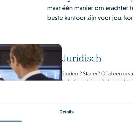
maar één manier om erachter t
beste kantoor zijn voor jou: k
Juridisch
Student? Starter? Of al een erv
belastingadviseur? Het maakt ni
uitdagende zaken. Aan complexe 
energie in kunt steken. Bij ons
wordt omringd door snelle denk
Details
werken wij hard en lachen wij 
succes. Ontdek alle mogelijkhe
geven.