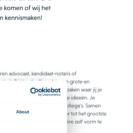
e komen of wij het
om kennismaken!
aren advocaat, kandidaat-notaris of
et uit. Bij Houthoff werk je aan grote en
nationale en internationale zaken waar jij je
 is ruimte voor jouw innovatieve ideeën. Je
ers en positief ingestelde collega’s. Samen
About
hard. Zo komen wij steeds weer tot het grootste
den om jouw leerpad of carrière zelf vorm te