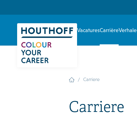
Vacatures
Carrière
Verhal
/
Carriere
Carriere