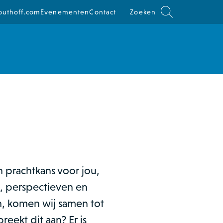
outhoff.com
Evenementen
Contact
Zoeken
n prachtkans voor jou,
t, perspectieven en
n, komen wij samen tot
reekt dit aan? Er is