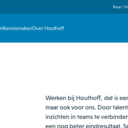
Naar H
en
Kennismaken
Over Houthoff
Werken bij Houthoff, dat is ee
maar ook voor ons. Door talen
inzichten in teams te verbinde
een nog beter eindresultaat. Sp