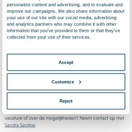
onafhankelijk en hebben een sterke internationale focus
personalise content and advertising, and to evaluate and
met vestigingen in Brussel, Londen en New York. Tot onze
improve our campaigns. We also share information about
cliënten behoren beursgenoteerde bedrijven, grote
your use of our site with our social media, advertising
and analytics partners who may combine it with other
financiële instellingen, private equity huizen en overheden,
information that you’ve provided to them or that they’ve
die stuk voor stuk hoge eisen stellen en inventieve
collected from your use of their services.
oplossingen wensen.
Bij Houthoff vinden wij het belangrijk dat jij jezelf kunt zijn. Je
krijgt de ruimte om hier zelf ook een steentje aan bij te
Accept
dragen. Lees
hier
meer over onze diversiteit- en
inclusiviteitsinitiatieven en onze maatschappelijke
betrokkenheid.
Customize
Wij zijn benieuwd naar jou!
Reject
Enthousiast geworden na het lezen van deze vacature?
Solliciteer dan direct! Wil je graag meer weten over de
vacature of over de mogelijkheden? Neem contact op met
Sandra Sardjoe
.