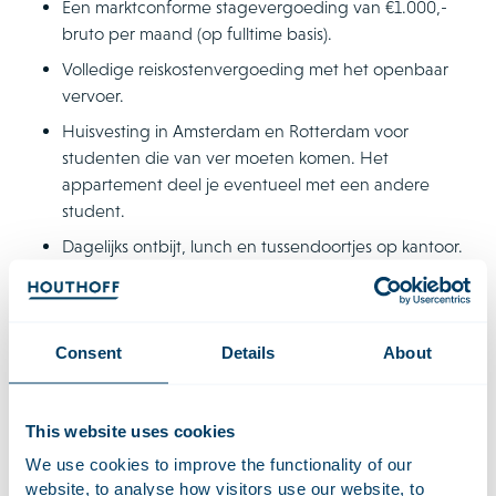
Een marktconforme stagevergoeding van €1.000,-
bruto per maand (op fulltime basis).
Volledige reiskostenvergoeding met het openbaar
vervoer.
Huisvesting in Amsterdam en Rotterdam voor
studenten die van ver moeten komen. Het
appartement deel je eventueel met een andere
student.
Dagelijks ontbijt, lunch en tussendoortjes op kantoor.
Regelmatig leuke evenementen. Denk aan
kantoorevenementen en sportactiviteiten zoals padel,
voetbal, hockey en hardlopen.
Consent
Details
About
Een organisatie waar je door groeit
Met ruim 600 medewerkers, waaronder 300 advocaten,
This website uses cookies
notarissen en belastingadviseurs, is Houthoff één van de
We use cookies to improve the functionality of our
grootste Nederlandse advocatenkantoren. Wij zijn
website, to analyse how visitors use our website, to