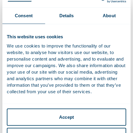
Consent
Details
About
This website uses cookies
We use cookies to improve the functionality of our
website, to analyse how visitors use our website, to
personalise content and advertising, and to evaluate and
improve our campaigns. We also share information about
your use of our site with our social media, advertising
and analytics partners who may combine it with other
information that you’ve provided to them or that they’ve
Marry de Gaay Fortman
collected from your use of their services.
Advocaat | Partner
“Na mijn studie ben ik bij Houthoff gaan werken en ben ik
Accept
nooit meer weggegaan. Mijn praktijk bestaat uit publiek-
private vraagstukken, met de focus op het economische