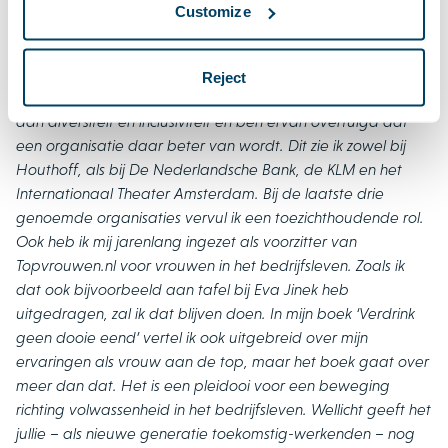
publiekrecht en op (corporate) governance. Daarnaast heb
Customize
ik een gespecialiseerde huurrechtspraktijk. Inmiddels werk ik
ruim 34 jaar met ontzettend veel plezier bij Houthoff
waarvan ik 6 jaar als eerste vrouwelijke managing partner
Reject
deel heb uitgemaakt van het bestuur. Ik hecht veel waarde
aan diversiteit en inclusiviteit en ben ervan overtuigd dat
een organisatie daar beter van wordt. Dit zie ik zowel bij
Houthoff, als bij De Nederlandsche Bank, de KLM en het
Internationaal Theater Amsterdam. Bij de laatste drie
genoemde organisaties vervul ik een toezichthoudende rol.
Ook heb ik mij jarenlang ingezet als voorzitter van
Topvrouwen.nl voor vrouwen in het bedrijfsleven. Zoals ik
dat ook bijvoorbeeld aan tafel bij Eva Jinek heb
uitgedragen, zal ik dat blijven doen. In mijn boek ‘Verdrink
geen dooie eend’ vertel ik ook uitgebreid over mijn
ervaringen als vrouw aan de top, maar het boek gaat over
meer dan dat. Het is een pleidooi voor een beweging
richting volwassenheid in het bedrijfsleven. Wellicht geeft het
jullie – als nieuwe generatie toekomstig-werkenden – nog