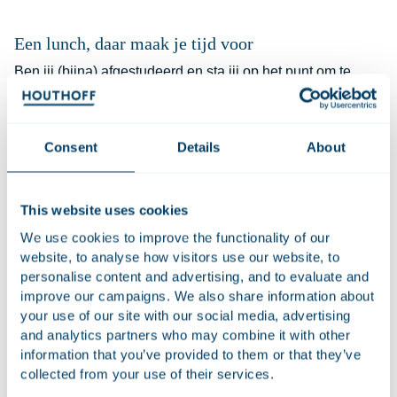
Een lunch, daar maak je tijd voor
Ben jij (bijna) afgestudeerd en sta jij op het punt om te
solliciteren, maar ben je er nog niet helemaal uit? En heb
je nog vragen over Houthoff? Wij helpen je graag! Meld je
aan voor een kennismakingslunch met twee advocaten,
Consent
Details
About
(kandidaat)-notarissen of belastingadviseurs.
Upload je CV, cijferlijsten en beoordelingen van reeds
This website uses cookies
opgedane ervaring en wij laten je weten of je wordt
uitgenodigd voor de kennismakingslunch. Geef op het
We use cookies to improve the functionality of our
aanmeldformulier aan naar welke praktijkgroep jouw
website, to analyse how visitors use our website, to
personalise content and advertising, and to evaluate and
voorkeur uit gaat, dan houden we daar zoveel mogelijk
improve our campaigns. We also share information about
rekening mee.
your use of our site with our social media, advertising
and analytics partners who may combine it with other
information that you’ve provided to them or that they’ve
Aanmelden
Zie de volledige agenda
collected from your use of their services.