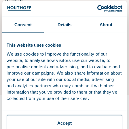
Houthoff
Maak op een ontspannen manier kennis met Houthoff
tijdens Houthoff @ the Boat. Tijdens dit evenement varen
Consent
Details
About
we door de Amsterdamse grachten, terwijl je in een
informele setting onze kantoorgenoten leert kennen.
Onder het genot van hapjes en drankjes kun je al je vragen
This website uses cookies
stellen over werken bij Houthoff, onze praktijkgroepen en
We use cookies to improve the functionality of our
het kantoorleven. Een perfecte gelegenheid om elkaar
website, to analyse how visitors use our website, to
beter te leren kennen én te netwerken.
personalise content and advertising, and to evaluate and
Aanmelddeadline:
4 juli 2026
improve our campaigns. We also share information about
your use of our site with our social media, advertising
Let op: wanneer je je aanmeldt, rekenen wij op jouw komst.
and analytics partners who may combine it with other
information that you’ve provided to them or that they’ve
collected from your use of their services.
Accept