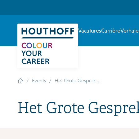
Vacatures
Carrière
Verhal
/
/
Events
Het Grote Gesprek ...
Het Grote Gespre