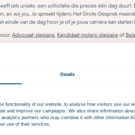
eft iets unieks: een sollicitatie die precies één dag duurt
n, en wij jou. Je spreekt tijdens Het Grote Gesprek meerder
et einde van de dag hoor je of je jouw carrière kan starten 
 voor:
Advocaat-stagiaire
,
Kandidaat-notaris-stagiaire
of
Bela
Details
 functionality of our website, to analyse how visitors use our w
uate and improve our campaigns. We also share information about 
 analytics partners who may combine it with other information th
ur use of their services.