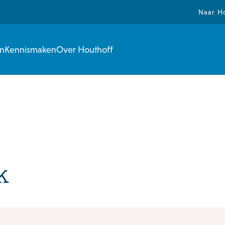
Naar H
en
Kennismaken
Over Houthoff
k