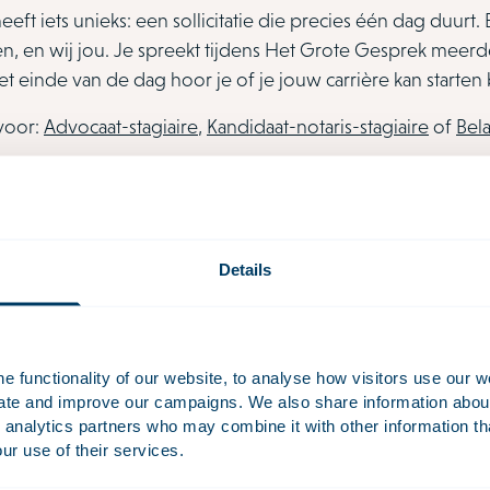
eft iets unieks: een sollicitatie die precies één dag duurt
n, en wij jou. Je spreekt tijdens Het Grote Gesprek meerder
et einde van de dag hoor je of je jouw carrière kan starten 
 voor:
Advocaat-stagiaire
,
Kandidaat-notaris-stagiaire
of
Bela
Details
 functionality of our website, to analyse how visitors use our w
uate and improve our campaigns. We also share information about 
 analytics partners who may combine it with other information th
ur use of their services.