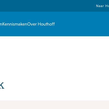
Naar H
en
Kennismaken
Over Houthoff
k