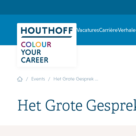
Vacatures
Carrière
Verhal
/
/
Events
Het Grote Gesprek ...
Het Grote Gespre